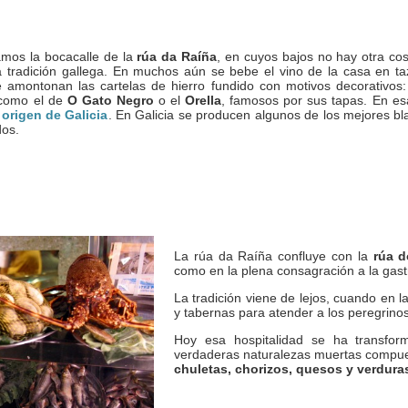
mos la bocacalle de la
rúa da Raíña
, en cuyos bajos no hay otra co
 tradición gallega. En muchos aún se bebe el vino de la casa en ta
e amontonan las cartelas de hierro fundido con motivos decorativos:
, como el de
O Gato Negro
o el
Orella
, famosos por sus tapas. En e
origen de Galicia
. En Galicia se producen algunos de los mejores b
dos.
La rúa da Raíña confluye con la
rúa d
como en la plena consagración a la gas
La tradición viene de lejos, cuando en
y tabernas para atender a los peregrinos
Hoy esa hospitalidad se ha transfor
verdaderas naturalezas muertas compu
chuletas, chorizos, quesos y verdura