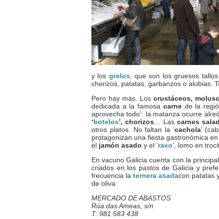
y los
grelos
, que son los gruesos tallos
chorizos, patatas, garbanzos o alubias. T
Pero hay más. Los
crustáceos, molus
dedicada a la famosa
carne
de la regi
aprovecha todo’: la matanza ocurre alred
‘
botelos
’, chorizos
… Las
carnes sala
otros platos. No faltan la ‘
cachola
’ (ca
protagonizan una fiesta gastronómica en
el
jamón asado
y el ‘
raxo
’, lomo en trocit
En vacuno Galicia cuenta con la principa
criados en los pastos de Galicia y pre
frecuencia la
ternera asada
con patatas y
de oliva.
MERCADO DE ABASTOS
Rúa das Ameas, s/n
T: 981 583 438