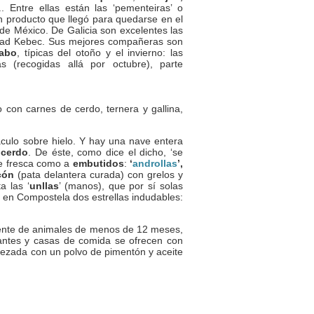
... Entre ellas están las ‘pementeiras’ o
n producto que llegó para quedarse en el
sde México. De Galicia son excelentes las
edad Kebec. Sus mejores compañeras son
abo
, típicas del otoño y el invierno: las
s (recogidas allá por octubre), parte
to con carnes de cerdo, ternera y gallina,
culo sobre hielo. Y hay una nave entera
e
cerdo
. De éste, como dice el dicho, ‘se
ne fresca como a
embutidos
:
‘
androllas
’,
cón
(pata delantera curada) con grelos y
ta las ‘
unllas
’ (manos), que por sí solas
 en Compostela dos estrellas indudables:
nte de animales de menos de 12 meses,
rantes y casas de comida se ofrecen con
erezada con un polvo de pimentón y aceite