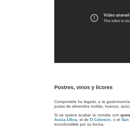
Postres, vinos y licores
Compostela ha legado a la gastronomía
justas de almendra molida, huevos, azúca
Si se quiere acabar la comida con
que
Arzúa-Ulloa
, el de
O Cebreiro
, o el
San
inconfundible por su forma.