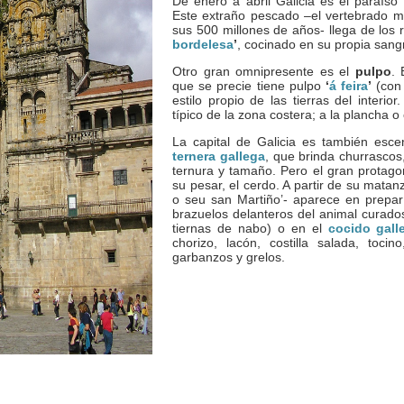
De enero a abril Galicia es el paraís
Este extraño pescado –el vertebrado m
sus 500 millones de años- llega de los 
bordelesa
’
, cocinado en su propia sangr
Otro gran omnipresente es el
pulpo
. 
que se precie tiene pulpo
‘
á feira
’
(con 
estilo propio de las tierras del interi
típico de la zona costera; a la plancha
La capital de Galicia es también esce
ternera gallega
, que brinda churrascos
ternura y tamaño. Pero el gran protagon
su pesar, el cerdo. A partir de su mata
o seu san Martiño’- aparece en prepa
brazuelos delanteros del animal curados
tiernas de nabo) o en el
cocido gall
chorizo, lacón, costilla salada, toci
garbanzos y grelos.