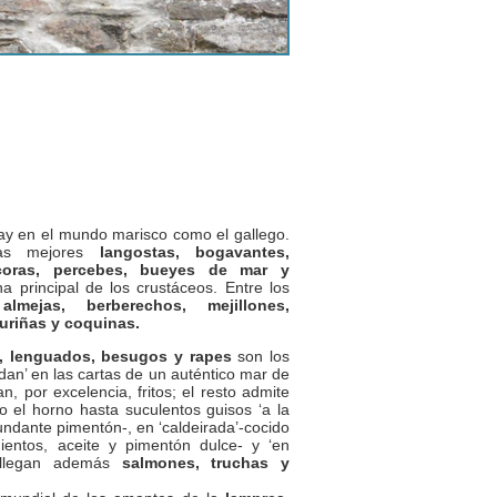
ay en el mundo marisco como el gallego.
las mejores
langostas, bogavantes,
écoras, percebes, bueyes de mar y
 principal de los crustáceos. Entre los
almejas, berberechos, mejillones,
buriñas y coquinas.
s, lenguados, besugos y rapes
son los
an’ en las cartas de un auténtico mar de
n, por excelencia, fritos; el resto admite
o el horno hasta suculentos guisos ‘a la
bundante pimentón-, en ‘caldeirada’-cocido
ientos, aceite y pimentón dulce- y ‘en
s llegan además
salmones, truchas y