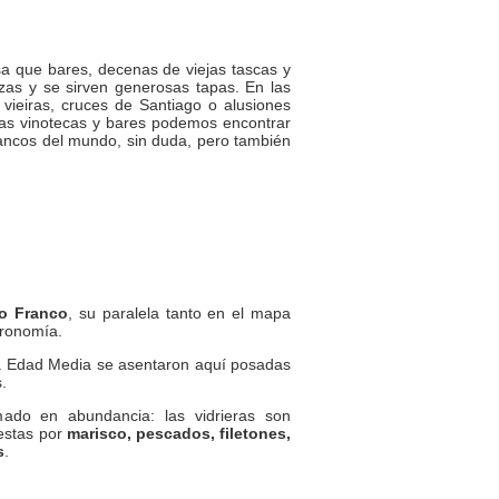
sa que bares, decenas de viejas tascas y
zas y se sirven generosas tapas. En las
 vieiras, cruces de Santiago o alusiones
sas vinotecas y bares podemos encontrar
lancos del mundo, sin duda, pero también
o Franco
, su paralela tanto en el mapa
tronomía.
 la Edad Media se asentaron aquí posadas
.
mado en abundancia: las vidrieras son
estas por
marisco, pescados, filetones,
s
.