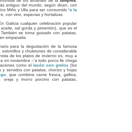
o mundial de los amantes de la
lamprea
.
ás antiguo del mundo, según dicen, con
ríos Miño y Ulla para ser consumido
‘
a la
e, con vino, especias y hortalizas.
En Galicia cualquier celebración popular
aceite, sal gorda y pimentón), que es el
or. También se toma guisado con patatas,
 o en empanada.
nario para la degustación de la famosa
, solomillos y chuletones de considerable
ista de los platos de invierno es, muy a
nza en noviembre –’a todo porco lle chega
raciones como el
lacón con grelos
(los
 y servidos con patatas, chorizo y hojas
ego
, que combina carne fresca, gallina,
no, oreja y morro porcino con patatas,