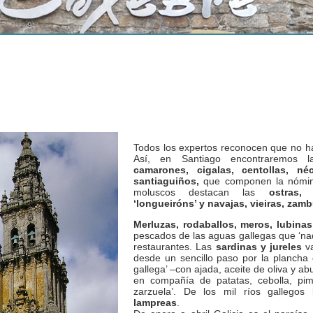
Todos los expertos reconocen que no h
Así, en Santiago encontraremos 
camarones, cigalas, centollas, n
santiaguiños,
que componen la nómina
moluscos destacan las
ostras, 
‘longueiróns’ y navajas, vieiras, zam
Merluzas, rodaballos, meros, lubina
pescados de las aguas gallegas que ‘nad
restaurantes. Las
sardinas y jureles
va
desde un sencillo paso por la plancha 
gallega’ –con ajada, aceite de oliva y a
en compañía de patatas, cebolla, pim
zarzuela’. De los mil ríos gallego
lampreas
.