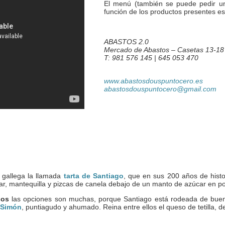
El menú (también se puede pedir un 
función de los productos presentes e
ABASTOS 2.0
Mercado de Abastos – Casetas 13-18
T: 981 576 145 | 645 053 470
www.abastosdouspuntocero.es
abastosdouspuntocero@gmail.com
 gallega la llamada
tarta de Santiago
, que en sus 200 años de histo
r, mantequilla y pizcas de canela debajo de un manto de azúcar en pol
sos
las opciones son muchas, porque Santiago está rodeada de bue
 Simón
, puntiagudo y ahumado. Reina entre ellos el queso de tetilla, 