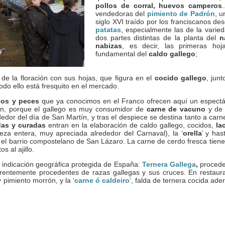
pollos de corral, huevos camperos
vendedoras del
pimiento de Padrón
, u
siglo XVI traído por los franciscanos de
patatas
, especialmente las de la vari
dos partes distintas de la planta del
n
nabizas
, es decir, las primeras hoja
fundamental del
caldo gallego
;
 de la floración con sus hojas, que figura en el
cocido gallego
, jun
odo ello está fresquito en el mercado.
cos y peces
que ya conocimos en el Franco ofrecen aquí un espectá
ón, porque el gallego es muy consumidor de
carne de vacuno
y d
edor del día de San Martín, y tras el despiece se destina tanto a car
das y curadas
entran en la elaboración de caldo gallego, cocidos,
la
beza entera, muy apreciada alrededor del Carnaval), la ‘
orella
’ y has
 el barrio compostelano de San Lázaro. La carne de cerdo fresca tiene
os al ajillo.
l indicación geográfica protegida de España:
Ternera Gallega
,
procede
ferentemente procedentes de razas gallegas y sus cruces. En restau
 pimiento morrón, y la ‘
carne ó caldeiro
’, falda de ternera cocida ad