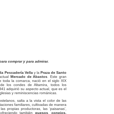
para comprar y para admirar.
da Pescadería Vella
y la
Praza de Santo
actual
Mercado de Abastos
. Este gran
e toda la comarca, nació en el siglo XIX
 de los condes de Altamira, todos los
41 adquirió su aspecto actual, que es el
glesias y reminiscencias románicas.
telanos, salta a la vista el color de las
aciones familiares, cultivadas de manera
las propias productoras, las ‘paisanas’,
 ofreciendo también
quesos
,
conejos,