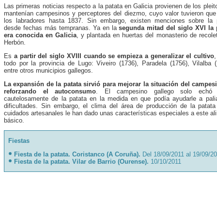
Las primeras noticias respecto a la patata en Galicia provienen de los plei
mantenían campesinos y perceptores del diezmo, cuyo valor tuvieron que
los labradores hasta 1837. Sin embargo, existen menciones sobre la 
desde fechas más tempranas. Ya en la
segunda mitad del siglo XVI la 
era conocida en Galicia
, y plantada en huertas del monasterio de recole
Herbón.
Es
a partir del siglo XVIII cuando se empieza a generalizar el cultivo
todo por la provincia de Lugo: Viveiro (1736), Paradela (1756), Vilalba (
entre otros municipios gallegos.
La expansión de la patata sirvió para mejorar la situación del campes
reforzando el autoconsumo
. El campesino gallego solo echó
cautelosamente de la patata en la medida en que podía ayudarle a pali
dificultades. Sin embargo, el clima del área de producción de la patata
cuidados artesanales le han dado unas características especiales a este al
básico.
Fiestas
Fiesta de la patata. Coristanco (A Coruña).
Del 18/09/2011 al 19/09/2
Fiesta de la patata. Vilar de Barrio (Ourense).
10/10/2011