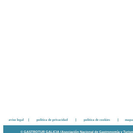
aviso legal
|
política de privacidad
|
política de cookies
|
mapa 
© GASTROTUR GALICIA (Asociación Nacional de Gastronomía y Turismo 