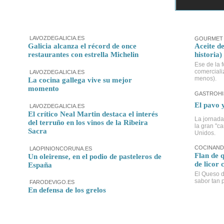
LAVOZDEGALICIA.ES
GOURMET 
Galicia alcanza el récord de once
Aceite de
restaurantes con estrella Michelin
historia)
Ese de la f
comerciali
LAVOZDEGALICIA.ES
menos).
La cocina gallega vive su mejor
momento
GASTROHI
El pavo 
LAVOZDEGALICIA.ES
El crítico Neal Martin destaca el interés
La jornada
del terruño en los vinos de la Ribeira
la gran "c
Sacra
Unidos.
COCINAND
LAOPINIONCORUNA.ES
Flan de 
Un oleirense, en el podio de pasteleros de
de licor 
España
El Queso d
sabor tan p
FARODEVIGO.ES
En defensa de los grelos