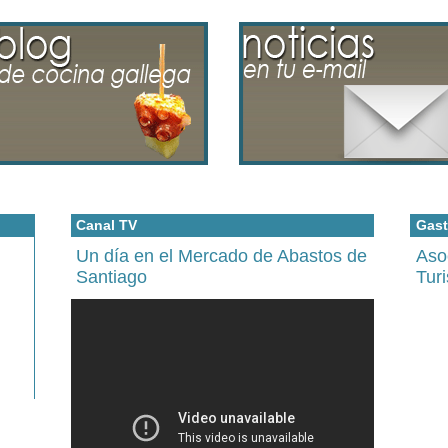
Canal TV
Gast
Un día en el Mercado de Abastos de
Aso
Santiago
Tur