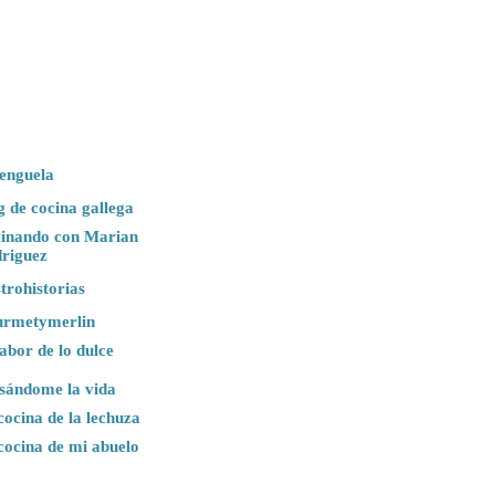
enguela
g de cocina gallega
inando con Marian
riguez
trohistorias
rmetymerlin
sabor de lo dulce
sándome la vida
cocina de la lechuza
cocina de mi abuelo