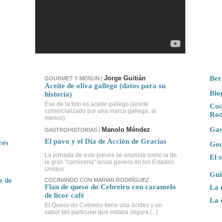
Jorge Guitián
Ber
GOURMET Y MERLIN
|
Aceite de oliva gallego (datos para su
Blo
historia)
Ese de la foto es aceite gallego (aceite
Coc
comercializado por una marca gallega, al
Rod
menos).
Gas
Manolo Méndez
GASTROHISTORIAS |
El pavo y el Día de Acción de Gracias
rés
Gou
La jornada de este jueves se anuncia como la de
El 
la gran "carnicería" anual pavera en los Estados
Unidos.
Gui
s de
COCINANDO CON MARIAN RODRÍGUEZ
Flan de queso do Cebreiro con caramelo
La 
de licor café
La 
El Queso do Cebreiro tiene una ácidez y un
sabor tan particular que estaba segura [...]