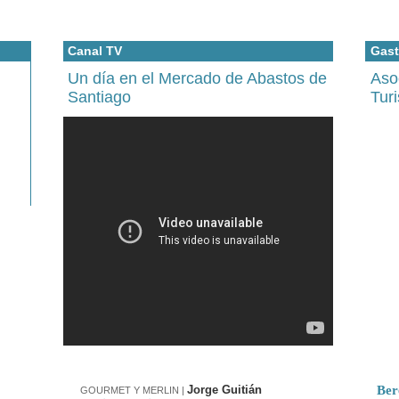
Canal TV
Gast
Un día en el Mercado de Abastos de
Aso
Santiago
Tur
Jorge Guitián
Ber
GOURMET Y MERLIN
|