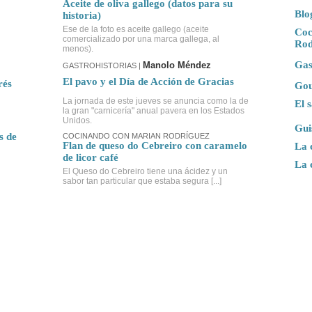
Aceite de oliva gallego (datos para su
Blo
historia)
Ese de la foto es aceite gallego (aceite
Coc
comercializado por una marca gallega, al
Rod
menos).
Gas
Manolo Méndez
GASTROHISTORIAS |
El pavo y el Día de Acción de Gracias
rés
Gou
La jornada de este jueves se anuncia como la de
El 
la gran "carnicería" anual pavera en los Estados
Unidos.
Gui
s de
COCINANDO CON MARIAN RODRÍGUEZ
Flan de queso do Cebreiro con caramelo
La 
de licor café
La 
El Queso do Cebreiro tiene una ácidez y un
sabor tan particular que estaba segura [...]