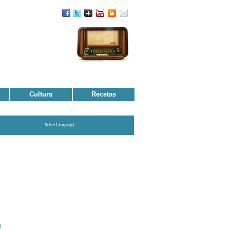
Cultura
Recetas
Select Language
▼
l