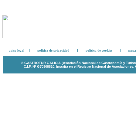
aviso legal
|
política de privacidad
|
política de cookies
|
mapa 
© GASTROTUR GALICIA (Asociación Nacional de Gastronomía y Turismo 
C.I.F. Nº G70308820.
Inscrita en el Registro Nacional de Asociaciones