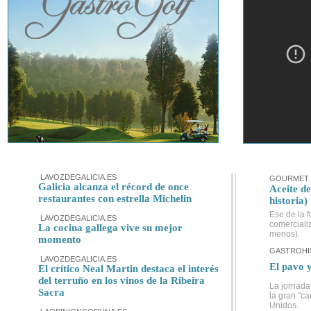
LAVOZDEGALICIA.ES
GOURMET 
Galicia alcanza el récord de once
Aceite de
restaurantes con estrella Michelin
historia)
Ese de la f
LAVOZDEGALICIA.ES
comerciali
La cocina gallega vive su mejor
menos).
momento
GASTROHI
LAVOZDEGALICIA.ES
El pavo y
El crítico Neal Martin destaca el interés
del terruño en los vinos de la Ribeira
La jornada
Sacra
la gran "ca
Unidos.