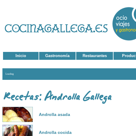
Inicio
Gastronomía
Restaurantes
Produc
Loading
Androlla asada
Androlla cocida