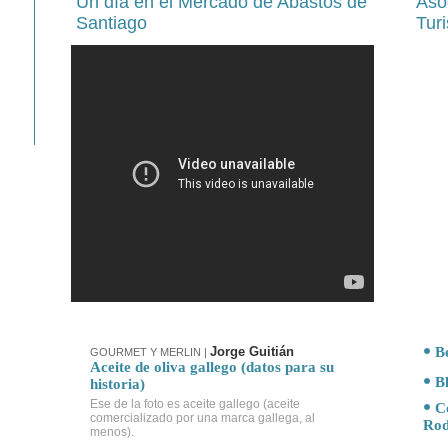
Un día en el Mercado de Abastos de
Aso
Santiago
Tur
Jorge Guitián
B
GOURMET Y MERLIN
|
Aceite de oliva gallego (datos para su
B
historia)
Ese de la foto es aceite gallego (aceite
C
comercializado por una marca gallega, al
Rod
menos).