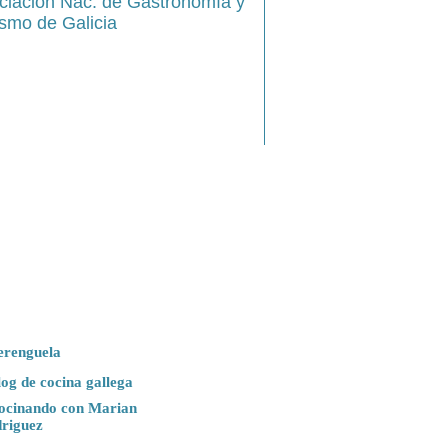
ciación Nac. de Gastronomía y
ismo de Galicia
erenguela
log de cocina gallega
ocinando con Marian
riguez