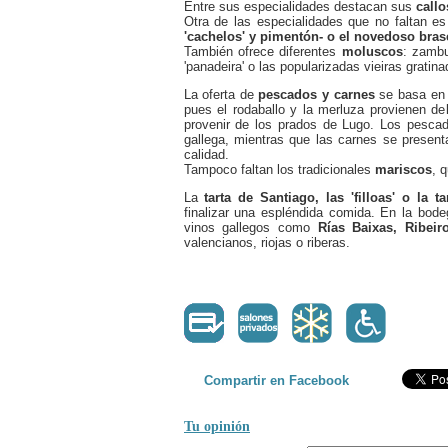
Entre sus especialidades destacan sus
callo
Otra de las especialidades que no faltan e
'cachelos' y pimentón- o el novedoso bra
También ofrece diferentes
moluscos
: zambu
'panadeira' o las popularizadas vieiras gratina
La oferta de
pescados y carnes
se basa en
pues el rodaballo y la merluza provienen de
provenir de los prados de Lugo. Los pescad
gallega, mientras que las carnes se presenta
calidad.
Tampoco faltan los tradicionales
mariscos
, 
La
tarta de Santiago, las 'filloas' o la t
finalizar una espléndida comida. En la bode
vinos gallegos como
Rías Baixas, Ribeir
valencianos, riojas o riberas.
Compartir en Facebook
Tu opinión