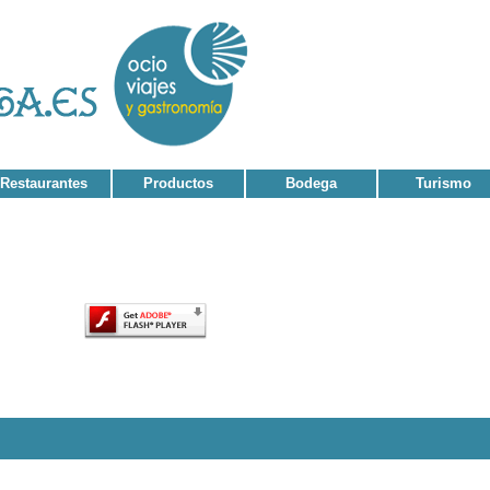
Restaurantes
Productos
Bodega
Turismo
tenido de esta página requiere una versión más reciente de Adobe Flash Player.