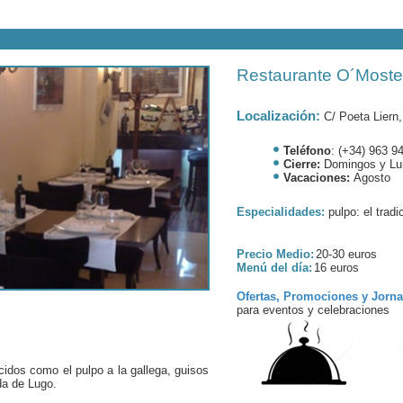
Restaurante O´Moste
Localización:
C/ Poeta Liern
Teléfono
: (+34) 963 9
Cierre:
Domingos y Lu
Vacaciones:
Agosto
Especialidades:
pulpo: el tradic
Precio Medio:
20-30 euros
Menú del día:
16 euros
Ofertas, Promociones y Jorn
para eventos y celebraciones
idos como el pulpo a la gallega, guisos
da de Lugo.