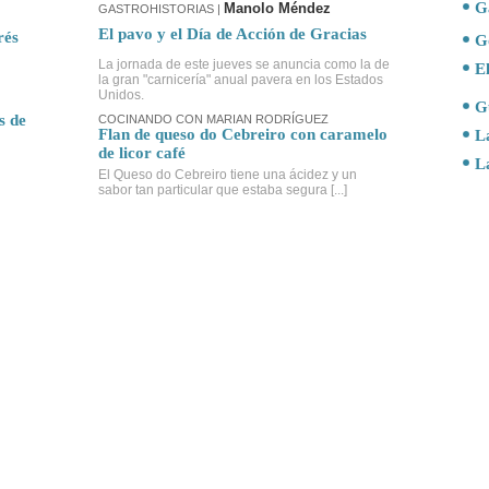
G
Manolo Méndez
GASTROHISTORIAS |
El pavo y el Día de Acción de Gracias
rés
G
La jornada de este jueves se anuncia como la de
El
la gran "carnicería" anual pavera en los Estados
Unidos.
G
s de
COCINANDO CON MARIAN RODRÍGUEZ
Flan de queso do Cebreiro con caramelo
L
de licor café
L
El Queso do Cebreiro tiene una ácidez y un
sabor tan particular que estaba segura [...]