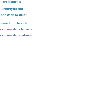
astrohistorias
ourmetymerlin
 sabor de lo dulce
uisándome la vida
a cocina de la lechuza
a cocina de mi abuelo
Tweets por @cocinagallega