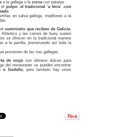
s
a la gallega o la
zorza
con patatas.
s el
pulpo: el tradicional 'a feira' -con
seado
.
rriñas en salsa gallega, mejillones a la
das.
 el
suministro que reciben de Galicia
,
l Atlántico y las carnes de buey suelen
os se ofrecen en la tradicional manera
n a la parrilla, preservando así toda la
que provienen de las rías gallegas.
arta de orujo
son idóneos dulces para
ga del restaurante se pueden encontrar
o o Godello
, pero también hay vinos