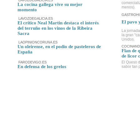
LAVOZDEGALICIA.ES
comerciali
La cocina gallega vive su mejor
menos).
momento
GASTROHI
LAVOZDEGALICIA.ES
El pavo 
El crítico Neal Martin destaca el interés
del terruño en los vinos de la Ribeira
La jornada
Sacra
la gran "c
Unidos.
LAOPINIONCORUNA.ES
Un oleirense, en el podio de pasteleros de
COCINAND
Flan de 
España
de licor 
El Queso d
FARODEVIGO.ES
En defensa de los grelos
sabor tan p