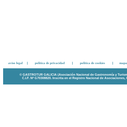
aviso legal
|
política de privacidad
|
política de cookies
|
mapa 
© GASTROTUR GALICIA (Asociación Nacional de Gastronomía y Turismo 
C.I.F. Nº G70308820.
Inscrita en el Registro Nacional de Asociaciones