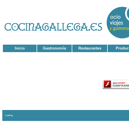
Inicio
Gastronomía
Restaurantes
Produc
El contenido de esta página requiere una versión má
Loading