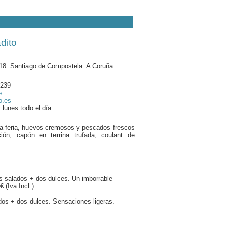
dito
 18. Santiago de Compostela. A Coruña.
 239
s
o.es
unes todo el día.
ra feria, huevos cremosos y pescados frescos
ón, capón en terrina trufada, coulant de
os salados + dos dulces. Un imborrable
 (Iva Incl.).
dos + dos dulces. Sensaciones ligeras.