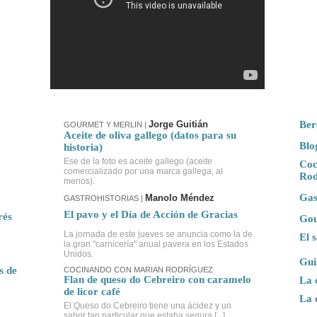
Jorge Guitián
Ber
GOURMET Y MERLIN
|
Aceite de oliva gallego (datos para su
Blo
historia)
Ese de la foto es aceite gallego (aceite
Coc
comercializado por una marca gallega, al
Rod
menos).
Gas
Manolo Méndez
GASTROHISTORIAS |
El pavo y el Día de Acción de Gracias
rés
Gou
La jornada de este jueves se anuncia como la de
El 
la gran "carnicería" anual pavera en los Estados
Unidos.
Gui
s de
COCINANDO CON MARIAN RODRÍGUEZ
Flan de queso do Cebreiro con caramelo
La 
de licor café
La 
El Queso do Cebreiro tiene una ácidez y un
sabor tan particular que estaba segura [...]