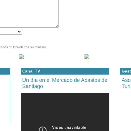
cados en la Web tras su revisión.
Canal TV
Gast
Un día en el Mercado de Abastos de
Aso
Santiago
Tur