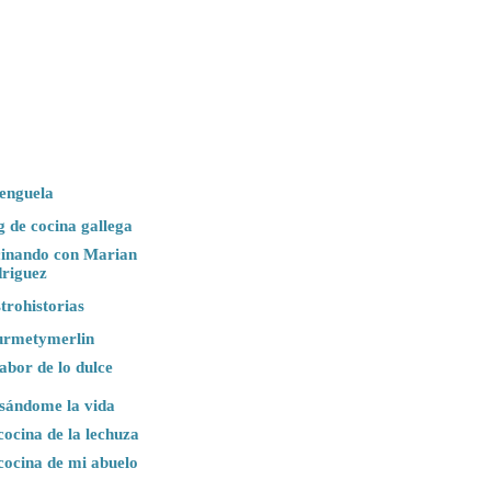
enguela
g de cocina gallega
inando con Marian
riguez
trohistorias
rmetymerlin
sabor de lo dulce
sándome la vida
cocina de la lechuza
cocina de mi abuelo