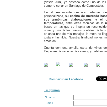
(desde 2004) ya destaca como uno de los
comer o cenar en Santiago de Compostela.
En el restaurante destaca, además de
personalizada, su
cocina de mercado basad
sus armónicas elaboraciones, y el 
temperaturas,
entre otras técnicas de la
n
bases en las que se inspira su reconocid
nove, y uno de los nuevos puntales de la nu
en cada uno de mis trabajos, la meta es lleg
justa y humilde. Nuestra finalidad no es 
emoción".
Cuenta con una amplia carta de vinos con
Disponen de servicio de catering y celebraci
Compartir en Facebook
Tu opinión
Nombre
E-mail