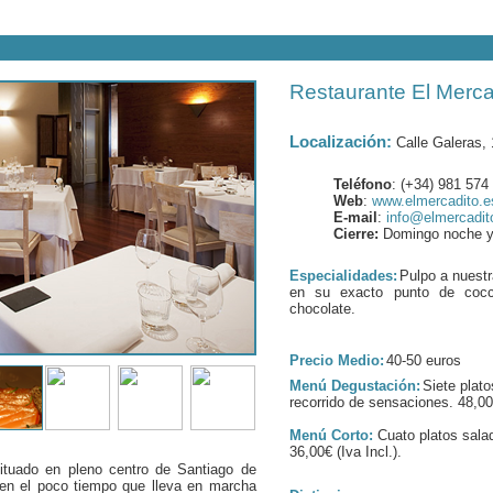
Restaurante El Merca
Localización:
Calle Galeras,
Teléfono
: (+34) 981 574
Web
:
www.elmercadito.e
E-mail
:
info@elmercadit
Cierre:
Domingo noche y l
Especialidades:
Pulpo a nuest
en su exacto punto de cocci
chocolate.
Precio Medio:
40-50 euros
Menú Degustación:
Siete plat
recorrido de sensaciones. 48,00€
Menú Corto:
Cuato platos sala
36,00€ (Iva Incl.).
ituado en pleno centro de Santiago de
 en el poco tiempo que lleva en marcha