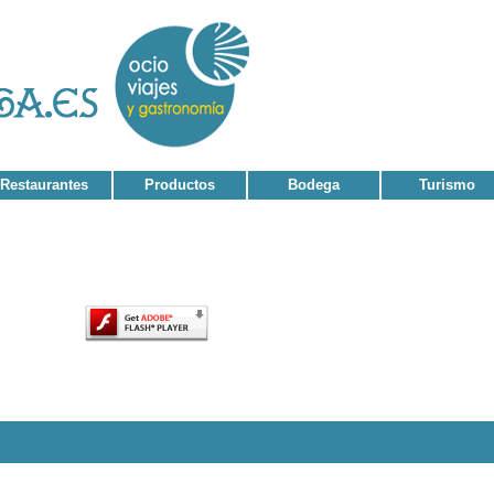
Restaurantes
Productos
Bodega
Turismo
tenido de esta página requiere una versión más reciente de Adobe Flash Player.