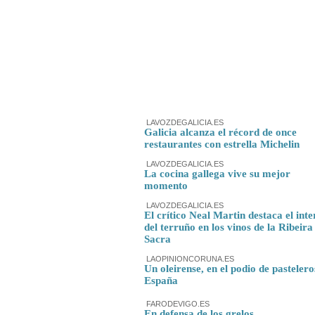
LAVOZDEGALICIA.ES
Galicia alcanza el récord de once
restaurantes con estrella Michelin
LAVOZDEGALICIA.ES
La cocina gallega vive su mejor
momento
LAVOZDEGALICIA.ES
El crítico Neal Martin destaca el inte
del terruño en los vinos de la Ribeira
Sacra
LAOPINIONCORUNA.ES
Un oleirense, en el podio de pastelero
España
FARODEVIGO.ES
En defensa de los grelos