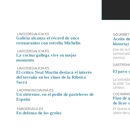
LAVOZDEGALICIA.ES
GOURMET 
Galicia alcanza el récord de once
Aceite de
restaurantes con estrella Michelin
historia)
Ese de la f
LAVOZDEGALICIA.ES
comerciali
La cocina gallega vive su mejor
menos).
momento
GASTROHI
LAVOZDEGALICIA.ES
El pavo 
El crítico Neal Martin destaca el interés
del terruño en los vinos de la Ribeira
La jornada
Sacra
la gran "c
Unidos.
LAOPINIONCORUNA.ES
Un oleirense, en el podio de pasteleros de
COCINAND
Flan de 
España
de licor 
El Queso d
FARODEVIGO.ES
En defensa de los grelos
sabor tan p