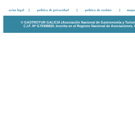
aviso legal
|
política de privacidad
|
política de cookies
|
mapa 
© GASTROTUR GALICIA (Asociación Nacional de Gastronomía y Turismo 
C.I.F. Nº G70308820.
Inscrita en el Registro Nacional de Asociaciones