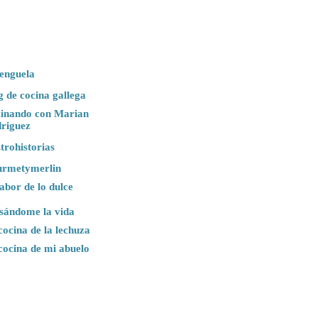
enguela
g de cocina gallega
inando con Marian
riguez
trohistorias
rmetymerlin
sabor de lo dulce
sándome la vida
cocina de la lechuza
cocina de mi abuelo