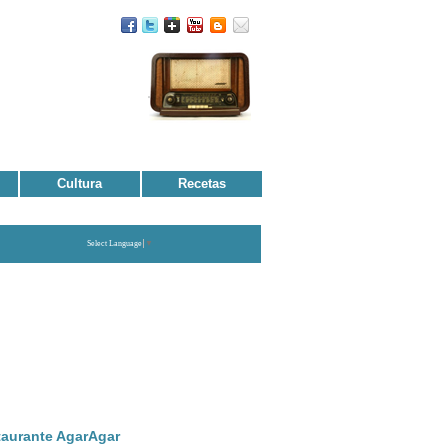
Cultura
Recetas
Select Language
▼
taurante AgarAgar