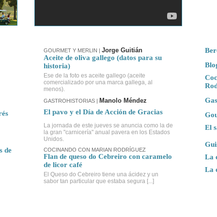
Jorge Guitián
Ber
GOURMET Y MERLIN
|
Aceite de oliva gallego (datos para su
Blo
historia)
Ese de la foto es aceite gallego (aceite
Coc
comercializado por una marca gallega, al
Rod
menos).
Gas
Manolo Méndez
GASTROHISTORIAS |
El pavo y el Día de Acción de Gracias
rés
Gou
La jornada de este jueves se anuncia como la de
El 
la gran "carnicería" anual pavera en los Estados
Unidos.
Gui
s de
COCINANDO CON MARIAN RODRÍGUEZ
Flan de queso do Cebreiro con caramelo
La 
de licor café
La 
El Queso do Cebreiro tiene una ácidez y un
sabor tan particular que estaba segura [...]