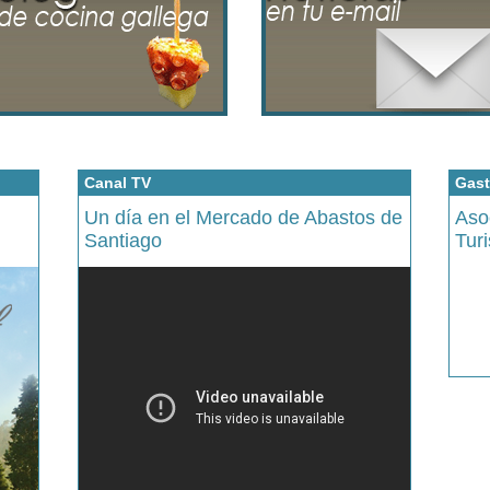
Canal TV
Gast
Un día en el Mercado de Abastos de
Aso
Santiago
Tur